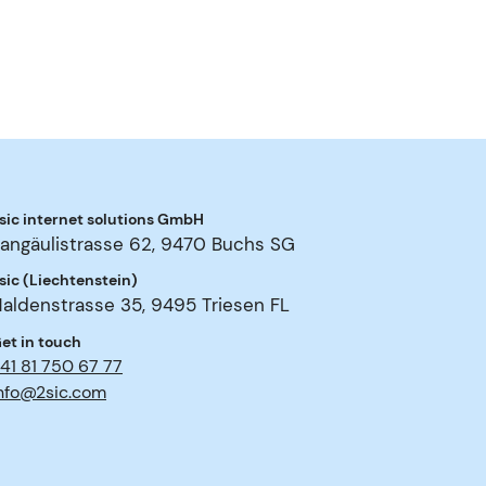
sic internet solutions GmbH
angäulistrasse 62
,
9470
Buchs SG
sic (Liechtenstein)
aldenstrasse 35
,
9495
Triesen FL
et in touch
41 81 750 67 77
nfo@2sic.com
nmelden