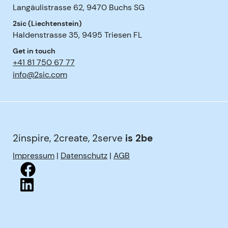
Langäulistrasse 62
,
9470
Buchs SG
2sic (Liechtenstein)
Haldenstrasse 35
,
9495
Triesen FL
Get in touch
+41 81 750 67 77
info@2sic.com
2inspire, 2create, 2serve
is 2be
Impressum
|
Datenschutz
|
AGB