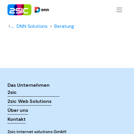
Zum Inhalt springen
›
...
DNN Solutions
›
Beratung
Das Unternehmen
2sic
2sic Web Solutions
Über uns
Kontakt
2sic internet solutions GmbH