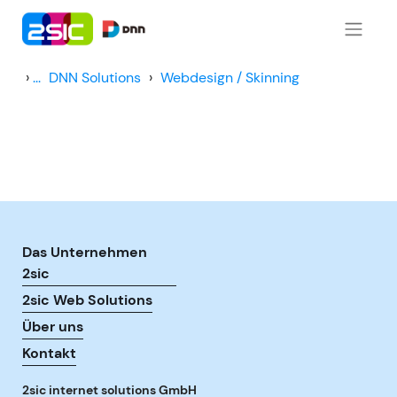
Zum Inhalt springen
›
...
DNN Solutions
›
Webdesign / Skinning
Das Unternehmen
2sic
2sic Web Solutions
Über uns
Kontakt
2sic internet solutions GmbH