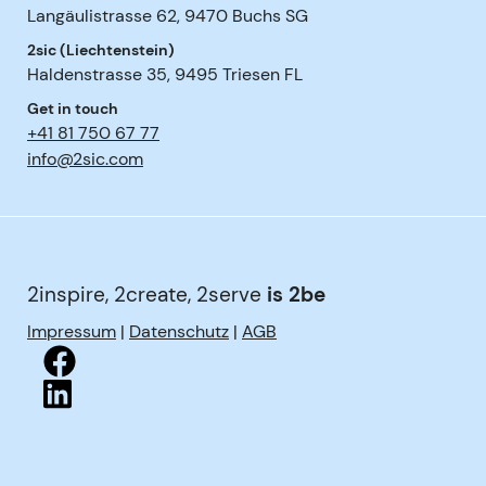
Langäulistrasse 62
,
9470
Buchs SG
2sic (Liechtenstein)
Haldenstrasse 35
,
9495
Triesen FL
Get in touch
+41 81 750 67 77
info@2sic.com
2inspire, 2create, 2serve
is 2be
Impressum
|
Datenschutz
|
AGB