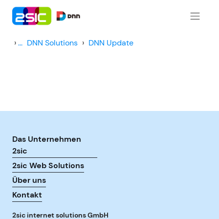
Zum Inhalt springen
›
...
DNN Solutions
›
DNN Update
Das Unternehmen
2sic
2sic Web Solutions
Über uns
Kontakt
2sic internet solutions GmbH