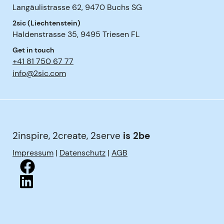
Langäulistrasse 62
,
9470
Buchs SG
2sic (Liechtenstein)
Haldenstrasse 35
,
9495
Triesen FL
Get in touch
+41 81 750 67 77
info@2sic.com
2inspire, 2create, 2serve
is 2be
Impressum
|
Datenschutz
|
AGB