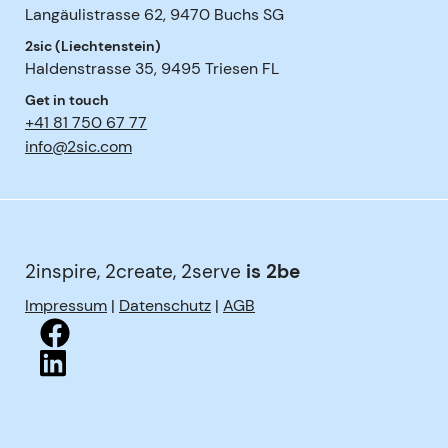
Langäulistrasse 62
,
9470
Buchs SG
2sic (Liechtenstein)
Haldenstrasse 35
,
9495
Triesen FL
Get in touch
+41 81 750 67 77
info@2sic.com
2inspire, 2create, 2serve
is 2be
Impressum
|
Datenschutz
|
AGB